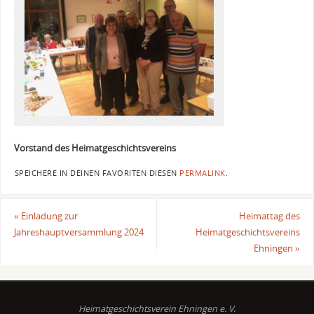
Vorstand des Heimatgeschichtsvereins
SPEICHERE IN DEINEN FAVORITEN DIESEN
PERMALINK
.
«
Einladung zur
Heimattag des
Jahreshauptversammlung 2024
Heimatgeschichtsvereins
Ehningen
»
Heimatgeschichtsverein Ehningen e. V.